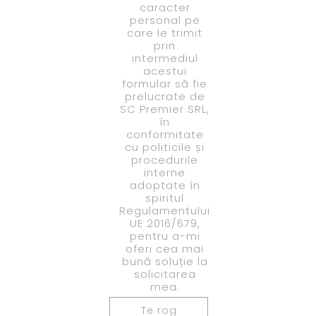
caracter
personal pe
care le trimit
prin
intermediul
acestui
formular să fie
prelucrate de
SC Premier SRL,
în
conformitate
cu politicile și
procedurile
interne
adoptate în
spiritul
Regulamentului
UE 2016/679,
pentru a-mi
oferi cea mai
bună soluție la
solicitarea
mea.
Te rog