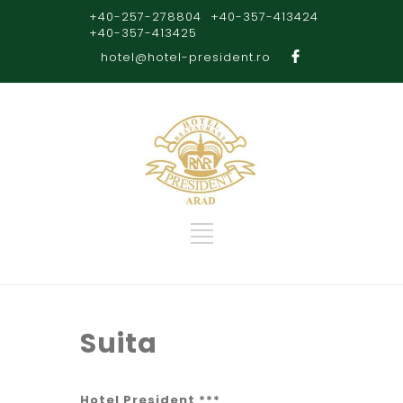
+40-257-278804
+40-357-413424
+40-357-413425
hotel@hotel-president.ro
Suita
Hotel President ***