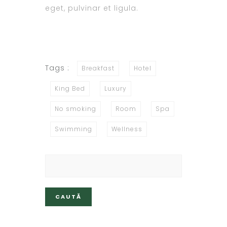
eget, pulvinar et ligula.
Tags :
Breakfast
Hotel
King Bed
Luxury
No smoking
Room
Spa
Swimming
Wellness
Caută
după: