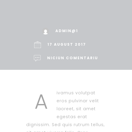
ADMIN@1
17 AUGUST 2017
NICIUN COMENTARIU
A
ivamus volutpat
eros pulvinar velit
laoreet, sit amet
egestas erat
dignissim. Sed quis rutrum tellus,