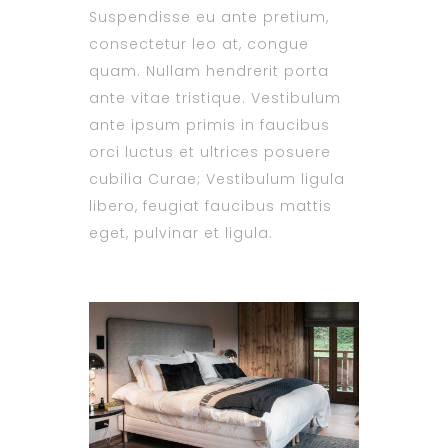
Suspendisse eu ante pretium,
consectetur leo at, congue
quam. Nullam hendrerit porta
ante vitae tristique. Vestibulum
ante ipsum primis in faucibus
orci luctus et ultrices posuere
cubilia Curae; Vestibulum ligula
libero, feugiat faucibus mattis
eget, pulvinar et ligula.