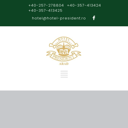
+40-257-278804
+40-357-413424
+40-357-413425
hotel@hotel-president.ro